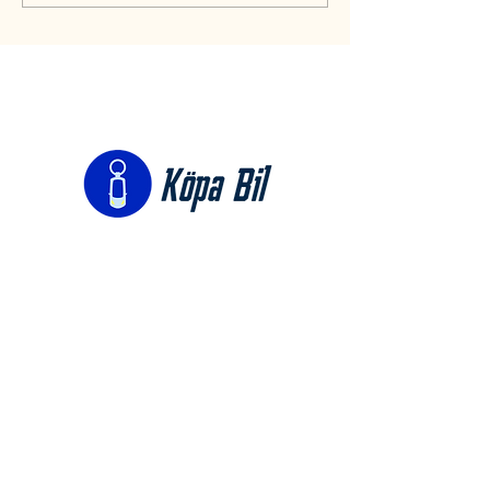
Kontakt:
Köpa Bil
c/o IKZE AB
Erik Dahlbergsgatan 19
411 26 Göteborg
Org nr:
559240-0567
Mail:
Telefon: